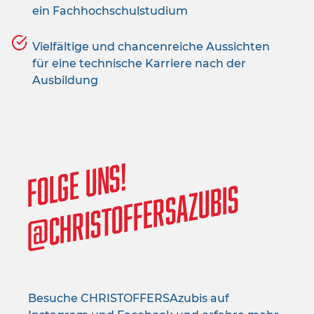
ein Fachhochschulstudium
Vielfältige und chancenreiche Aussichten
für eine technische Karriere nach der
Ausbildung
Folge uns!
@christoffersazubis
Besuche CHRISTOFFERSAzubis auf